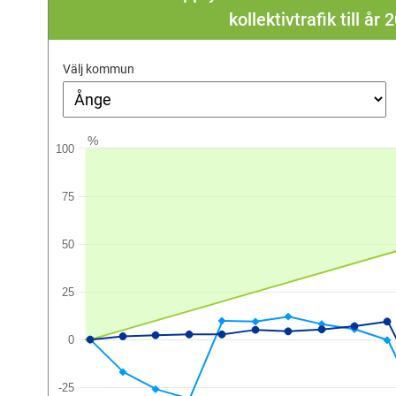
kollektivtrafik till å
Välj kommun
%
100
75
50
25
0
-25