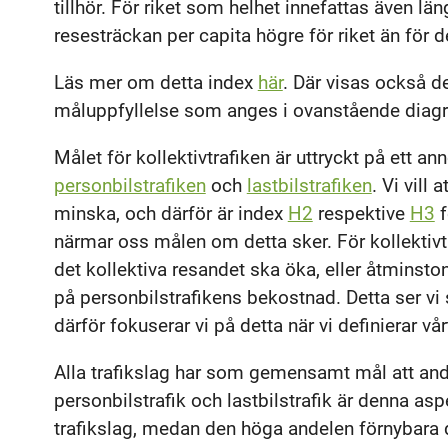
tillhör. För riket som helhet innefattas även län
resesträckan per capita högre för riket än för de
Läs mer om detta index
här
. Där visas också de
måluppfyllelse som anges i ovanstående diag
Målet för kollektivtrafiken är uttryckt på ett a
personbilstrafiken
och
lastbilstrafiken
. Vi vill
minska, och därför är index
H2
respektive
H3
f
närmar oss målen om detta sker. För kollektivtra
det kollektiva resandet ska öka, eller åtminsto
på personbilstrafikens bekostnad. Detta ser vi 
därför fokuserar vi på detta när vi definierar vå
Alla trafikslag har som gemensamt mål att and
personbilstrafik och lastbilstrafik är denna as
trafikslag, medan den höga andelen förnybara dr