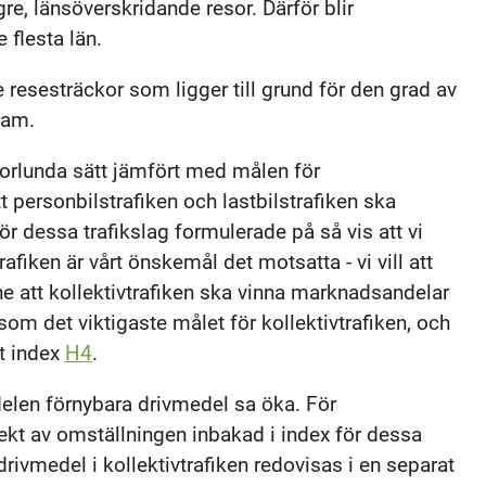
gre, länsöverskridande resor. Därför blir
 flesta län.
 resesträckor som ligger till grund för den grad av
ram.
nnorlunda sätt jämfört med målen för
 att personbilstrafiken och lastbilstrafiken ska
ör dessa trafikslag formulerade på så vis att vi
fiken är vårt önskemål det motsatta - vi vill att
ne att kollektivtrafiken ska vinna marknadsandelar
som det viktigaste målet för kollektivtrafiken, och
rt index
H4
.
elen förnybara drivmedel sa öka. För
pekt av omställningen inbakad i index för dessa
ivmedel i kollektivtrafiken redovisas i en separat