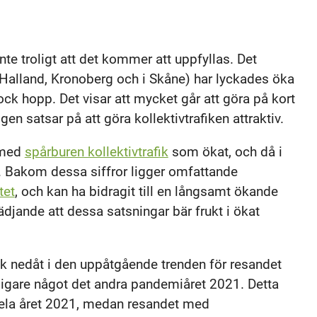
nte troligt att det kommer att uppfyllas. Det
i Halland, Kronoberg och i Skåne) har lyckades öka
k hopp. Det visar att mycket går att göra på kort
en satsar på att göra kollektivtrafiken attraktiv.
 med
spårburen kollektivtrafik
som ökat, och då i
n. Bakom dessa siffror ligger omfattande
tet
, och kan ha bidragit till en långsamt ökande
lädjande att dessa satsningar bär frukt i ökat
k nedåt i den uppåtgående trenden för resandet
ligare något det andra pandemiåret 2021. Detta
hela året 2021, medan resandet med