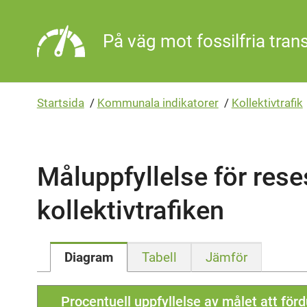
Gå direkt till sidans innehåll
På väg mot fossilfria tran
Startsida
/
Kommunala indikatorer
/
Kollektivtrafik
Måluppfyllelse för rese
kollektivtrafiken
Diagram
Tabell
Jämför
Procentuell uppfyllelse av målet att för