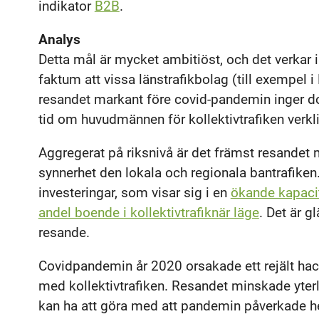
indikator
B2B
.
Analys
Detta mål är mycket ambitiöst, och det verkar i
faktum att vissa länstrafikbolag (till exempel 
resandet markant före covid-pandemin inger doc
tid om huvudmännen för kollektivtrafiken verklig
Aggregerat på riksnivå är det främst resandet
synnerhet den lokala och regionala bantrafike
investeringar, som visar sig i en
ökande kapaci
andel boende i kollektivtrafiknär läge
. Det är g
resande.
Covidpandemin år 2020 orsakade ett rejält hac
med kollektivtrafiken. Resandet minskade yter
kan ha att göra med att pandemin påverkade 