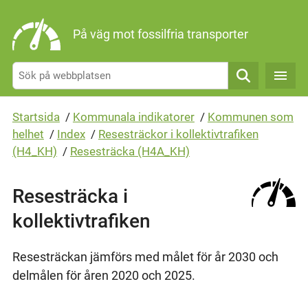
Gå direkt till sidans innehåll
På väg mot fossilfria transporter
Sök
Startsida
/
Kommunala indikatorer
/
Kommunen som
helhet
/
Index
/
Resesträckor i kollektivtrafiken
(H4_KH)
/
Resesträcka (H4A_KH)
Resesträcka i
kollektivtrafiken
Resesträckan jämförs med målet för år 2030 och
delmålen för åren 2020 och 2025.