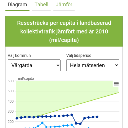
Diagram
Tabell
Jämför
Resesträcka per capita i landbaserad
kollektivtrafik jämfört med år 2010
(mil/capita)
Välj kommun
Välj tidsperiod
mil/capita
600
500
400
300
200