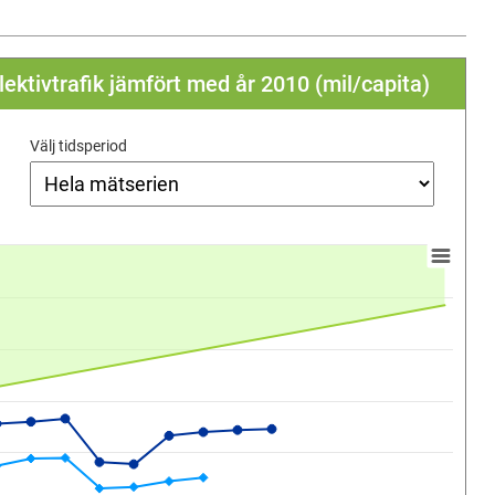
lektivtrafik jämfört med år 2010 (mil/capita)
Välj tidsperiod