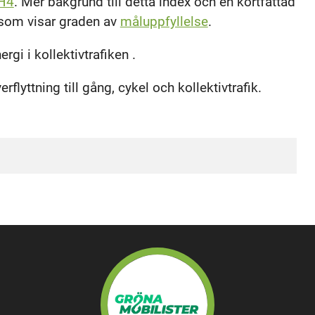
H4
. Mer bakgrund till detta index och en kortfattad
 som visar graden av
måluppfyllelse
.
rgi i kollektivtrafiken .
rflyttning till gång, cykel och kollektivtrafik.