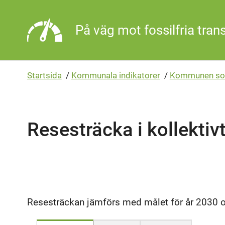
Gå direkt till sidans innehåll
På väg mot fossilfria tran
Startsida
/
Kommunala indikatorer
/
Kommunen so
Resesträcka i kollektiv
Resesträckan jämförs med målet för år 2030 