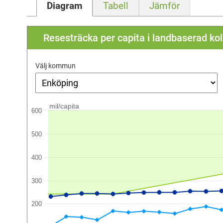
Diagram
Tabell
Jämför
Resesträcka per capita i landbaserad kol
Välj kommun
mil/capita
600
500
400
300
200