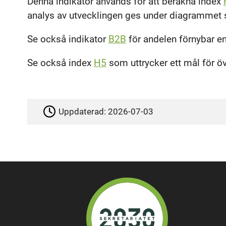
Denna indikator används för att beräkna index
analys av utvecklingen ges under diagrammet
Se också indikator
B2B
för andelen förnybar ene
Se också index
H5
som uttrycker ett mål för öve
Uppdaterad:
2026-07-03