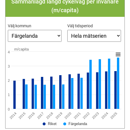
Sammanlagd längd cykelväg per invånare
(m/capita)
Välj kommun
Välj tidsperiod
m/capita
4
3
2
1
0
2015
2018
2021
2024
2016
2019
2022
2025
2014
2017
2020
2023
Riket
Färgelanda